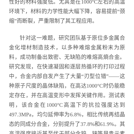
性好的材料强度低。尤其是在1000°C左右的高温
环境下，材料的力学性能大幅下降，容易提前“颈
缩”而断裂，严重限制了其工程应用。
针对这一难题，研究团队基于原位多金属合
金化增材制造技术，以多种难熔金属粉末为原
料，成功制备出致密、无缺陷的难熔高熵合金。
研究发现，在快速凝固和逐层热循环的打印过程
中，合金内部自发产生了大量“刃型位错”——这
种原子尺度的晶体缺陷，在高达1000°C时仍能稳
定存在，并在高温变形中发挥关键作用。测试表
明，该合金在1000°C高温下的抗拉强度达到
497.3MPa，均匀延伸率为6.8%，相比传统再结晶
态的同成分合金，分别提升了37.8%和61.9%。其
高温强度接近甚至优于部分含钨、铼等昂贵元素