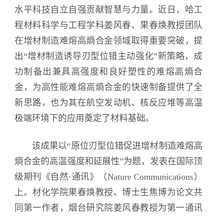
水平科技自立自强贡献智慧与力量。近日，哈工
程材料科学与工程学科姜风春、果春焕教授团队
在增材制造难熔高熵合金领域取得重要突破，提
出“增材制造诱导刃型位错主动强化”新策略，成
功制备出兼具高强度和良好塑性的难熔高熵合
金，为高性能难熔高熵合金的快速制备提供了全
新思路，也为其在航空发动机、核反应堆等高温
极端环境下的应用奠定了材料基础。
该成果以“原位刃型位错促进增材制造难熔高
熵合金的高温强度和延展性”为题，发表在国际顶
级期刊《自然·通讯》（Nature Communications）
上。材化学院果春焕教授、博士生焦博为论文共
同第一作者，烟台研究院姜风春教授为第一通讯