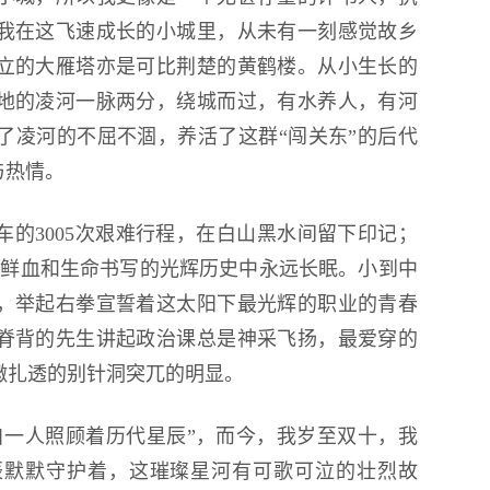
我在这飞速成长的小城里，从未有一刻感觉故乡
立的大雁塔亦是可比荆楚的黄鹤楼。从小生长的
地的凌河一脉两分，绕城而过，有水养人，有河
了凌河的不屈不涸，养活了这群“闯关东”的后代
与热情。
的3005次艰难行程，在白山黑水间留下印记；
在用鲜血和生命书写的光辉历史中永远长眠。小到中
，举起右拳宣誓着这太阳下最光辉的职业的青春
脊背的先生讲起政治课总是神采飞扬，最爱穿的
徽扎透的别针洞突兀的明显。
自一人照顾着历代星辰”，而今，我岁至双十，我
辰默默守护着，这璀璨星河有可歌可泣的壮烈故