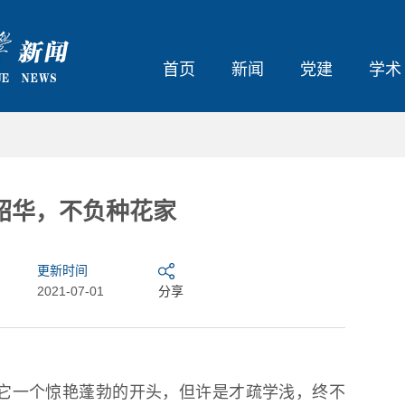
首页
新闻
党建
学术
韶华，不负种花家
更新时间
2021-07-01
分享
它一个惊艳蓬勃的开头，但许是才疏学浅，终不