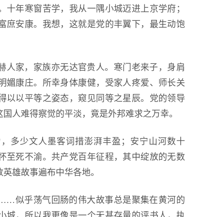
。十年寒窗苦学，我从一隅小城迈进上京学府；
第18届国际大学生雪雕大赛
富庶安康。我想，这就是党的丰翼下，最生动饱
程
赫人家，家族亦无达官贵人。寒门老来子，身肩
明媚康庄。所幸身体康健，受家人疼爱、师长关
得以以平等之姿态，窥见同等之星辰。党的领导
这国人难得察觉的平淡，竟是外邦难求之万幸。
力，多少文人墨客词措澎湃丰盈；安宁山河数十
怀至死不渝。共产党百年征程，其中绽放的无数
数英雄故事遍布中华各地。
……似乎荡气回肠的伟大故事总是聚集在黄河的
小城，所以我更像是一个无甚存量的评书人，执