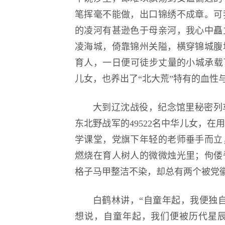
笔挥毫不能做，出口锦绣不成章。可
的凌河有甚逊色于母亲河，我心中矗
凌海城，倚靠锦州关隘，横穿锦城腹
育人，一日便可徒步丈量的小城承载
儿女，也养出了“北大荒”特有的血性
大到辽沈战役，纪念馆里秘密列车
东北野战军的49522名中华儿女，
学课堂，党旗下年轻的老师垂手而立
燃烧在育人树人的微微烛光里；佝偻
格子马甲整洁不染，却总有两个被党
白鹤林讲，“自童年起，我便独
想说，自童年起，我们便被历代星