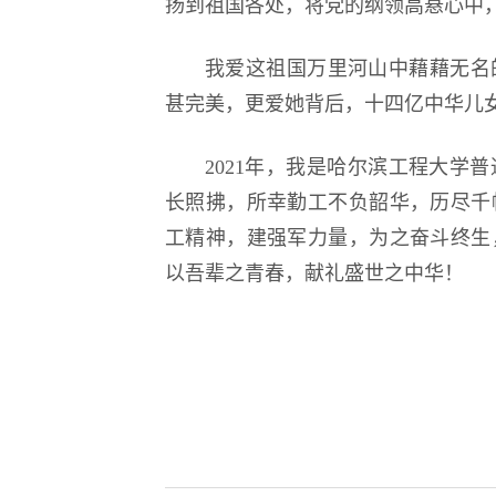
扬到祖国各处，将党的纲领高悬心中
我爱这祖国万里河山中藉藉无名
甚完美，更爱她背后，十四亿中华儿
2021年，我是哈尔滨工程大学
长照拂，所幸勤工不负韶华，历尽千
工精神，建强军力量，为之奋斗终生
以吾辈之青春，献礼盛世之中华！