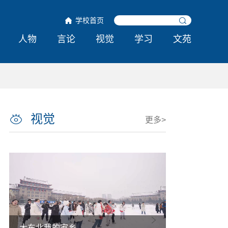
学校首页
人物
言论
视觉
学习
文苑
视觉
更多>
大东北我的家乡
热雪铸舰向深