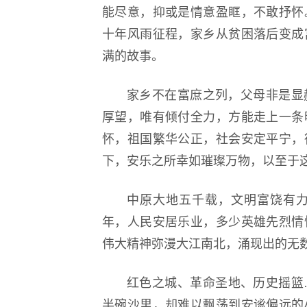
能尽意，抑或是情意盈眶，不敢抒怀
十年风雨征程，家乡从贫困落后变成
逐梦冰雪 燃动工
满的故事。
家乡不在富庶之列，父母非是显
厚望，唯有倾付全力，方能走上一条
怀，祖国繁华公正，社会安定平宁，
下，安乐之所幸如璀璨万物，以至于
中原大地五千载，文明富饶有
年，人民安居乐业，多少英雄先烈情
伟大精神弥漫大江南北，涌现出的无
红色之城、革命圣地、历史摇篮
半碗沙里，却难以飘荡到安谧偏远的