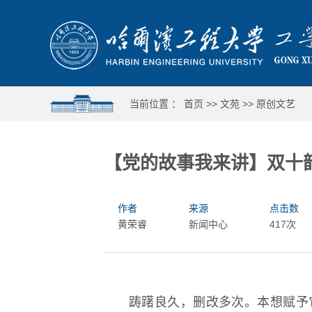
当前位置 ：
首页
>>
文苑
>>
原创文艺
【党的故事我来讲】双十
作者
来源
点击数
黄荣睿
新闻中心
417次
踌躇良久，删改多次。本想赋予
哈工程举行第十六届合唱与重唱比赛