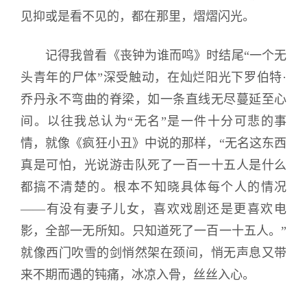
见抑或是看不见的，都在那里，熠熠闪光。
记得我曾看《丧钟为谁而鸣》时结尾“一个无
头青年的尸体”深受触动，在灿烂阳光下罗伯特·
乔丹永不弯曲的脊梁，如一条直线无尽蔓延至心
间。以往我总认为“无名”是一件十分可悲的事
情，就像《疯狂小丑》中说的那样，“无名这东西
真是可怕，光说游击队死了一百一十五人是什么
都搞不清楚的。根本不知晓具体每个人的情况
——有没有妻子儿女，喜欢戏剧还是更喜欢电
影，全部一无所知。只知道死了一百一十五人。”
就像西门吹雪的剑悄然架在颈间，悄无声息又带
来不期而遇的钝痛，冰凉入骨，丝丝入心。