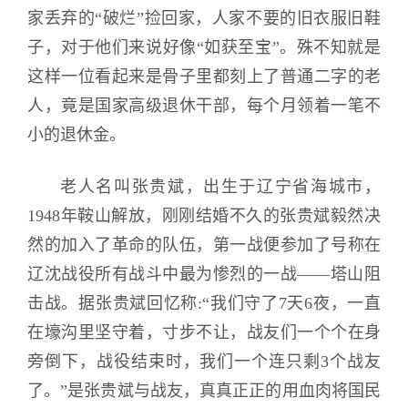
家丢弃的“破烂”捡回家，人家不要的旧衣服旧鞋
子，对于他们来说好像“如获至宝”。殊不知就是
这样一位看起来是骨子里都刻上了普通二字的老
人，竟是国家高级退休干部，每个月领着一笔不
小的退休金。
老人名叫张贵斌，出生于辽宁省海城市，
1948年鞍山解放，刚刚结婚不久的张贵斌毅然决
然的加入了革命的队伍，第一战便参加了号称在
辽沈战役所有战斗中最为惨烈的一战——塔山阻
击战。据张贵斌回忆称:“我们守了7天6夜，一直
在壕沟里坚守着，寸步不让，战友们一个个在身
旁倒下，战役结束时，我们一个连只剩3个战友
了。”是张贵斌与战友，真真正正的用血肉将国民