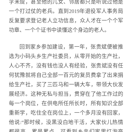
字未提，甚至他的儿女、邻居都只是听说过他是
一个打过仗的老兵。直到2019年退役军人事务局
反复要求登记老人立功信息，众人才在一个个军
功章、一个个证书中读懂这个身边的老人。
回到家乡参加建设，第一年，张贵斌便被推
选为小码头乡生产社委员，从零开始的生产社，
人心不齐，没有钱也没人有经验，张贵斌没有任
何犹豫就将自己全部一百元的复员费拿了出来捐
给生产社，买了三匹马和一辆大车，带领大伙发
展经济。这种无私与担当，贯穿在了他工作过的
每一个岗位，在供电所任所长时，所有知识全部
重新学，吃住全在岗位上，一个多月没有回家，
他说:“那时候，没黑没白地干活，大家伙儿热情
都很高，累是累点，可看到乡亲们家里灯泡亮