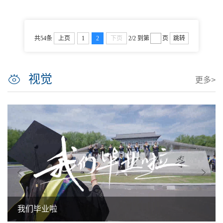
共54条
上页
1
2
下页
2/2
到第
页
跳转
视觉
更多>
我们毕业啦