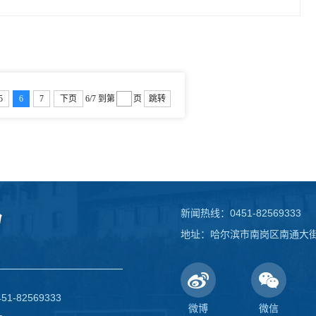
5
6
7
下页
6/7
到第
页
跳转
新闻热线：0451-82569333
地址：哈尔滨市南岗区南通大街1
82569333
微博
微信