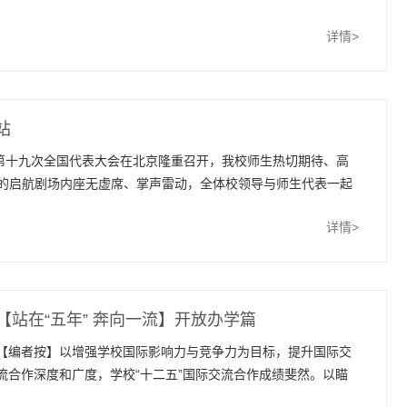
自豪于哈军工 自信于哈工程
学的发展指南。
详情>
站
党第十九次全国代表大会在北京隆重召开，我校师生热切期待、高
的启航剧场内座无虚席、掌声雷动，全体校领导与师生代表一起
表大会开幕式。
详情>
【站在“五年” 奔向一流】开放办学篇
【编者按】以增强学校国际影响力与竞争力为目标，提升国际交
流合作深度和广度，学校“十二五”国际交流合作成绩斐然。以瞄
准创新研究型大学和打造世界一流学校为目标，不断提高学校“三