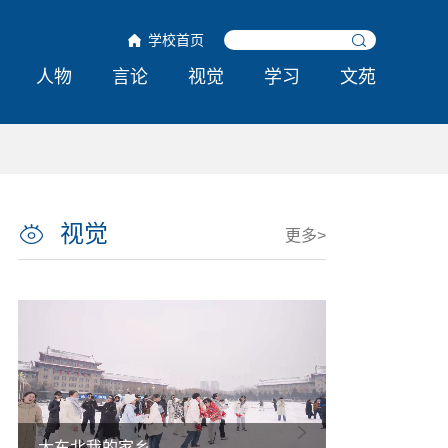
学校首页
人物
言论
视觉
学习
文苑
视觉
更多>
大东北我的家乡
热雪铸舰向深