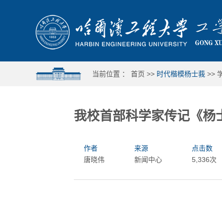
当前位置 ：
首页
>>
时代楷模杨士莪
>>
我校首部科学家传记《杨
作者
来源
点击数
唐晓伟
新闻中心
5,336次
哈工程举行第十六届合唱与重唱比赛