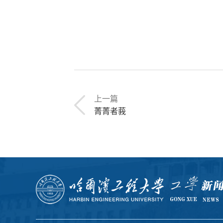
上一篇
菁菁者莪