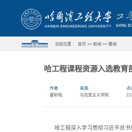
当前位置 ：
首页
>>
新闻
>>
要闻
哈工程课程资源入选教育部
作者
来源
点
董昕瑶
马克思主义学院
21
哈工程深入学习贯彻习近平总书
运动全覆盖 人人皆出彩