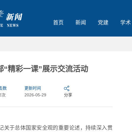
首页
新闻
党建
学术
“精彩一课”展示交流活动
击数
更新时间
2次
2026-05-29
分享
记关于总体国家安全观的重要论述，持续深入贯
7国15校共聚哈工程 共话绿色能...
哈工程首届“班