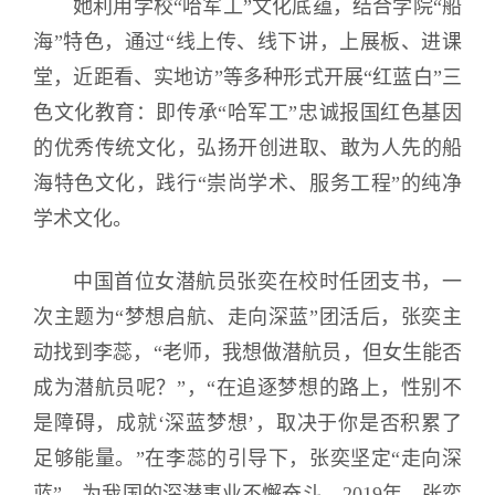
她利用学校“哈军工”文化底蕴，结合学院“船
海”特色，通过“线上传、线下讲，上展板、进课
堂，近距看、实地访”等多种形式开展“红蓝白”三
色文化教育：即传承“哈军工”忠诚报国红色基因
的优秀传统文化，弘扬开创进取、敢为人先的船
海特色文化，践行“崇尚学术、服务工程”的纯净
学术文化。
中国首位女潜航员张奕在校时任团支书，一
次主题为“梦想启航、走向深蓝”团活后，张奕主
动找到李蕊，“老师，我想做潜航员，但女生能否
成为潜航员呢？”，“在追逐梦想的路上，性别不
是障碍，成就‘深蓝梦想’，取决于你是否积累了
足够能量。”在李蕊的引导下，张奕坚定“走向深
蓝”，为我国的深潜事业不懈奋斗。2019年，张奕