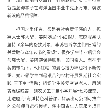
化，航行终能再次启程，行稳致远。责任与担当
就是船海学子在海洋强国事业中克服万难、劈波
斩浪的品质保障。
担国之重任者，须是有社会责任感的人。孤
寡人士郭大爷、姜阿姨是“小红帽儿”志愿服务队
坚持10余年的帮扶对象，李蕊告诉学生们“日常的
关爱胜似逢年过节的看望”，很多学生毕业后仍会
与郭大爷、姜阿姨保持联系，如同亲人。而在李
蕊的带领下，“小红帽”的爱心接力棒也将不断传
承。她带领学生到最艰苦的农村开展暑期社会实
践“三下乡”活动；组织学生关爱空巢老人，用朝
霞温暖晚霞；到农民工子弟小学开展“七彩课堂、
走进船海”海洋特色科普课，探索出可复制可推广
的公益项目运行模式，获中国青年志愿服务项目