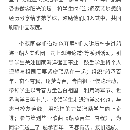
受邀做客阳光论坛，将学生时代追逐深蓝梦想的
经历分享给学弟学妹，鼓励他们加入其中，共同
刷新中国深度。
李蕊围绕船海特色开展“船人讲坛”“走进船
海”“船人实践团”“云上观海论道”等系列活动，引
导学生关注国家海洋强国事业，鼓励学生将个人
理想与祖国需要紧密联系在一起；组织“船承百
年，奋斗有我，逐梦青春，告白祖国”慢跑活动，
带领学生以青春力量告白祖国；利用海军节、世
界海洋日等节点，带领学生走进海洋文化馆，与
杰出校友连线，用榜样的力量激励学生向上奋
进；参与策划毕业歌曲《船承百年--启程》，为
同学们送上了“船承百年、青春有我，扬帆远航、