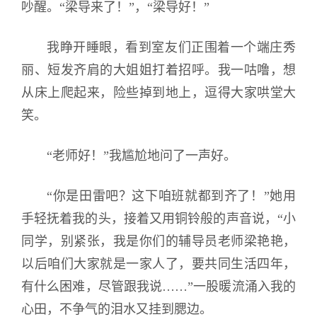
吵醒。“梁导来了！”，“梁导好！”
我睁开睡眼，看到室友们正围着一个端庄秀
丽、短发齐肩的大姐姐打着招呼。我一咕噜，想
从床上爬起来，险些掉到地上，逗得大家哄堂大
笑。
“老师好！”我尴尬地问了一声好。
“你是田雷吧？这下咱班就都到齐了！”她用
手轻抚着我的头，接着又用铜铃般的声音说，“小
同学，别紧张，我是你们的辅导员老师梁艳艳，
以后咱们大家就是一家人了，要共同生活四年，
有什么困难，尽管跟我说……”一股暖流涌入我的
心田，不争气的泪水又挂到腮边。