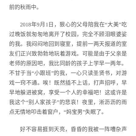
前的秋雨中。
2018年9月1日，狠心的父母陪我在“大美”吃
过晚饭就匆匆地离开了校园，完全不顾泪眼婆娑
的我。我闷闷地回到寝室，提前一两天报道的室
友们正兴致勃勃地玩着游戏。可能是由于父亲是
老师的原因吧，我比同龄的孩子上学早一两年。
不甘于当“小跟班”的我，一心只读圣贤书，对游
戏一窍不通。唉！既然插不上话，打声招呼，早
早地躲进被窝，享受一个人的幸福吧！这或许是
我这个“别人家孩子”的悲哀！夜里，淅沥沥的雨
点无情地叩击着窗户，“妈宝男”失眠了。
好不容易捱到天亮，昏昏的我被一阵嘈杂声