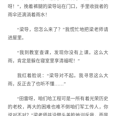
呀！”，挽着裤腿的梁导站在门口，手里收拢者的
雨伞还滴淌着雨水！
“梁导，您怎么来了？”我慌忙地把梁老师请
进屋里。
“我到教室查课，发现你没有上课。这么大
雨，肯定是躲在寝室里享清福呢！”
我红着脸说：“梁导对不起。我寻思这么大
雨，反正去了也听不懂……”
“田雷呀，咱们哈工程可是一所有着光荣历史
的老校，再大的困难也难不倒咱们军工传人，你
说对不对？”梁老师并没劈头盖脸地训斥我，而是