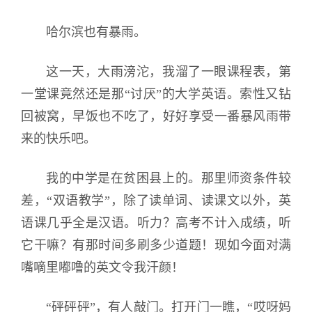
哈尔滨也有暴雨。
这一天，大雨滂沱，我溜了一眼课程表，第
一堂课竟然还是那“讨厌”的大学英语。索性又钻
回被窝，早饭也不吃了，好好享受一番暴风雨带
来的快乐吧。
我的中学是在贫困县上的。那里师资条件较
差，“双语教学”，除了读单词、读课文以外，英
语课几乎全是汉语。听力？高考不计入成绩，听
它干嘛？有那时间多刷多少道题！现如今面对满
嘴嘀里嘟噜的英文令我汗颜！
“砰砰砰”，有人敲门。打开门一瞧，“哎呀妈