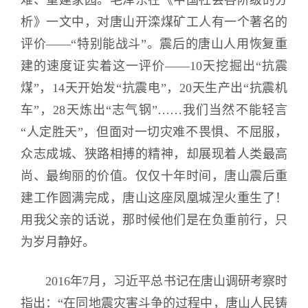
难、重建家园。毛泽东在《中国社会各阶级的分
析》一文中，对唐山开滦煤矿工人有一个著名的
评价——“特别能战斗”。震后的唐山人用恢复重
建的速度证实着这一评价——10天挖掘出“抗震
煤”，14天开始发“抗震电”，20天生产出“抗震机
车”，28天炼出“志气钢”……我们当然不能轻言
“人定胜天”，但面对一切灾难不畏惧、不屈服，
众志成城、狭路相搏的精神，却展现着人类最高
尚、最绚丽的价值。仅仅十年时间，唐山震后重
建工作圆满完成，唐山这座凤凰城涅火重生了！
用我父亲的话说，那时候他们是在负重前行，只
为岁月静好。
2016年7月，习近平总书记在唐山调研考察时
指出：“在同地震灾害斗争的过程中，唐山人民铸