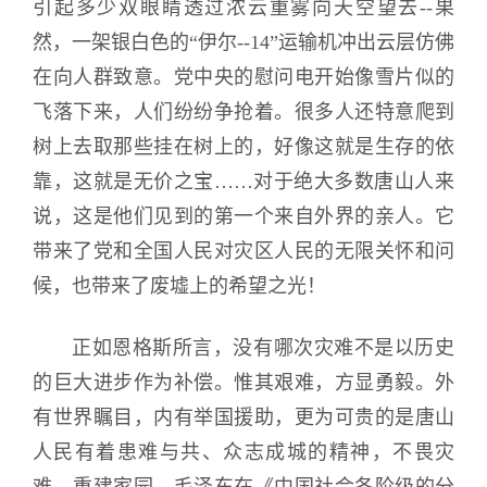
引起多少双眼睛透过浓云重雾向天空望去--果
然，一架银白色的“伊尔--14”运输机冲出云层仿佛
在向人群致意。党中央的慰问电开始像雪片似的
飞落下来，人们纷纷争抢着。很多人还特意爬到
树上去取那些挂在树上的，好像这就是生存的依
靠，这就是无价之宝……对于绝大多数唐山人来
说，这是他们见到的第一个来自外界的亲人。它
带来了党和全国人民对灾区人民的无限关怀和问
候，也带来了废墟上的希望之光！
正如恩格斯所言，没有哪次灾难不是以历史
的巨大进步作为补偿。惟其艰难，方显勇毅。外
有世界瞩目，内有举国援助，更为可贵的是唐山
人民有着患难与共、众志成城的精神，不畏灾