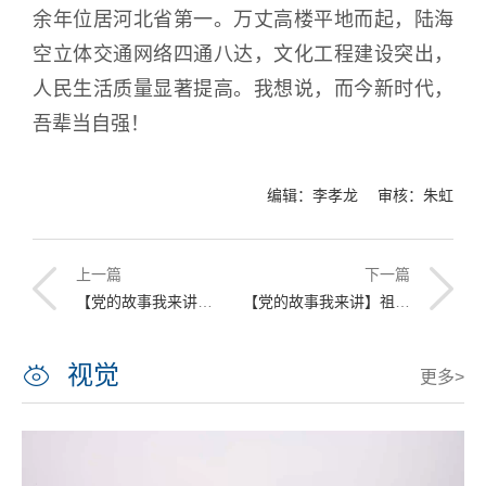
余年位居河北省第一。万丈高楼平地而起，陆海
空立体交通网络四通八达，文化工程建设突出，
人民生活质量显著提高。我想说，而今新时代，
吾辈当自强！
编辑：李孝龙 审核：朱虹
上一篇
下一篇
【党的故事我来讲】以河南固始县脱贫为视角讲述我身边的党的故事——暨庆祝中国共产党成立100周年
【党的故事我来讲】祖国，我为您拍照
视觉
更多>