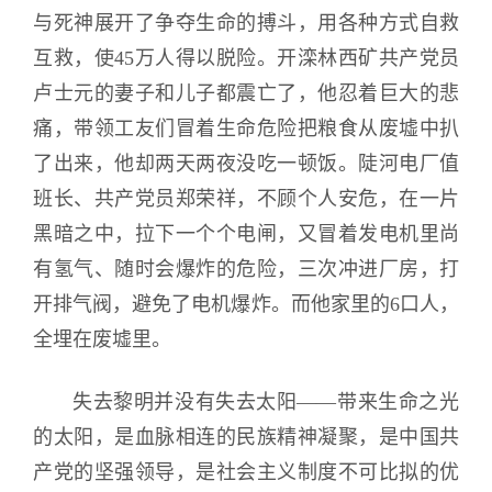
与死神展开了争夺生命的搏斗，用各种方式自救
互救，使45万人得以脱险。开滦林西矿共产党员
卢士元的妻子和儿子都震亡了，他忍着巨大的悲
痛，带领工友们冒着生命危险把粮食从废墟中扒
了出来，他却两天两夜没吃一顿饭。陡河电厂值
班长、共产党员郑荣祥，不顾个人安危，在一片
黑暗之中，拉下一个个电闸，又冒着发电机里尚
有氢气、随时会爆炸的危险，三次冲进厂房，打
开排气阀，避免了电机爆炸。而他家里的6口人，
全埋在废墟里。
失去黎明并没有失去太阳——带来生命之光
的太阳，是血脉相连的民族精神凝聚，是中国共
产党的坚强领导，是社会主义制度不可比拟的优