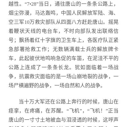
越性。“7•28”当日，通往唐山的一条条公路上，
烟尘弥漫，马达轰鸣，中国人民解放军陆、海、
空三军10万救灾部队从四面八方赶赴唐山。摇晃
着鞭状天线的电台车，不时向部队发出联络信
号；飘扬着红十字旗的卫生车上，各医疗队正紧
急部署抢救工作；无数辆满载士兵的解放牌卡
车，此起彼伏地鸣响急促的车笛，在泥洼不平的
公路上连成了一条条长龙。犹如面临着一场战
争，抗震救灾面临的是一场山崩地裂的战争，一
场尸横遍野的战争，一场自然和人的战争。
当十万大军还在公路上奔行的时候，唐山在
痉挛，在疼痛，在苏醒。“飞机”，“飞机！”正当
唐山的一寸寸土地被血与泪浸透的时候，这呼声