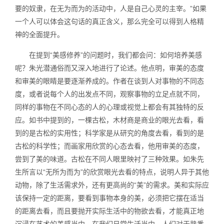
要的奴隶，在无为而为的活动中，人是自己心灵的主宰。”如果
一个人可以体会这句话的真正含义，那么完全可以得到人格精
神的全面提升。
在提到“美感修养”的问题时，我们都会问：如何培养美感
呢？朱光潜通俗而又深入地进行了论述。他点明，审美的态度
和审美的眼睛是要逐渐养成的。作者在谈到人对事物的不同态
度，或者说每个人的出发点不同，观察事物的立足点就不同，
同样的事物在不同心态的人的心理或视觉上都会有其独特的反
应。如书中提到的，一棵古松，木材商是商业的眼光去看，看
到的是古松的实用性；科学家是从研究的角度去看，看到的是
古松的科学性；而画家用欣赏的心态去看，他用审美的态度，
尝到了美的味道。古松在不同人眼里映衬了三种效果。如朱先
生所言以“无所为而为”的欣赏眼光去看的特点，说明人异于其他
动物，除了生活需求外，还有更高尚的“美”的需求。美和实际应
该保持一定的距离，要看到事物本身的美，必须把它摆在适当
的距离去看，而且要抛开实际生活中的物欲去看，才能真正地