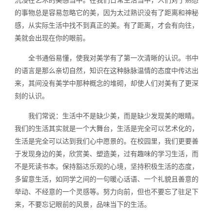
沉浸在艺术的美感当中。在我们日常生活当中，人们对于熟悉
的事物总是容易忽略它的美，因为太过熟识没有了距离和神秘
感，从实际生活中找不到真正的美。有了距离，才会有向往，
美就会出现在你的眼前。
全书通俗易懂，使我对美学有了第一次清晰的认识。书中
的语言是那么亲切自然，知识在这种脉脉温情的态度中传达出
来，其间没有美学中那种概念的堆砌，却使人们对美有了更深
刻的认识。
我们常说：生活中不是缺少美，而是缺少发现美的眼睛。
我们的生活其实就是一个大舞台，生活是完全可以艺术化的，
生活是完全可以达到我们心中愿景的。在校园里，我们更要善
于发现身边的美，欣赏美、塑造美，过有趣味的学习生活，而
不是死读书本。保持豁达乐观的心境，坚持积极生活的态度，
多留意生活，如同学之间的一句暖心话语、一个礼貌且善意的
举动、不经意的一个灵感等。努力向前，但也不要忘了驻足下
来，不要忘记眼前的风景，品味当下的生活。