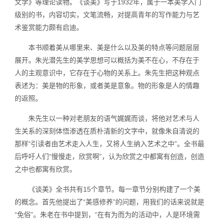
文学》等理论读物。《谈美》写于1932年，属于一本美学入门
级别的书，内容切实，文笔流畅，对提高青年的写作能力与艺
术鉴赏能力颇有启迪。
本书顺着美从哪里来、美是什么以及美的特点等问题层层
展开。朱光潜先生的美学思想可以概括为美不在心，不存在于
人的主观意识中，它存在于心物的关系上。朱先生把这种观点
表述为：美是物的形象，或者美是意象。物的形象是人的情趣
的返照。
朱先生以一种对老朋友的语气娓娓而谈，将他对艺术与人
生关系的深刻体悟渗透在质朴清新的文字中，就像朱自清说的
那样“引读者由艺术走入人生，又将人生纳入艺术之中”。全书最
后呼吁人们“慢慢走，欣赏啊”，认为欣赏之中都寓有创造，创造
之中也都寓有欣赏。
《谈美》全书共有15个章节。每一章节分别构建了一个美
的概念。首先他提出了“美感修养”的问题，用我们的话来说就是
“免俗”。朱老在书中提到，“在有为而为的活动中，人是环境需