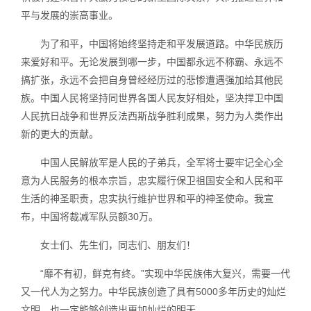
平与发展的崇高事业。
为了和平，中国将始终坚持走和平发展道路。中华民族历
来爱好和平。无论发展到哪一步，中国都永远不称霸、永远不
搞扩张，永远不会把自身曾经经历过的悲惨遭遇强加给其他民
族。中国人民将坚持同世界各国人民友好相处，坚决捍卫中国
人民抗日战争和世界反法西斯战争胜利成果，努力为人类作出
新的更大的贡献。
中国人民解放军是人民的子弟兵，全军将士要牢记全心全
意为人民服务的根本宗旨，忠实履行保卫祖国安全和人民和平
生活的神圣职责，忠实执行维护世界和平的神圣使命。我宣
布，中国将裁减军队员额30万。
女士们、先生们，同志们、朋友们！
“靡不有初，鲜克有终。”实现中华民族伟大复兴，需要一代
又一代人为之努力。中华民族创造了具有5000多年历史的灿烂
文明，也一定能够创造出更加灿烂的明天。