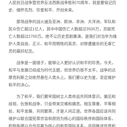
人民抗日战争暨世界反法西斯战争胜利70周年，就是要铭记历
史、缅怀先烈、珍爱和平、开创未来。
那场战争的战火遍及亚洲、欧洲、非洲、大洋洲，军队和
民众伤亡超过1亿人，其中中国伤亡人数超过3500万，苏联死
亡人数超过2700万。绝不让历史悲剧重演，是我们对当年为维
护人类自由、正义、和平而牺牲的英灵、对惨遭屠杀的无辜亡
灵的最好纪念。
战争是一面镜子，能够让人更好认识和平的珍贵。今天，
和平与发展已经成为时代主题，但世界仍很不太平，战争的达
摩克利斯之剑依然悬在人类头上。我们要以史为鉴，坚定维护
和平的决心。
为了和平，我们要牢固树立人类命运共同体意识。偏见和
歧视、仇恨和战争，只会带来灾难和痛苦。相互尊重、平等相
处、和平发展、共同繁荣，才是人间正道。世界各国应该共同
维护以联合国宪章宗旨和原则为核心的国际秩序和国际体系，
积极构建以合作共赢为核心的新型国际关系，共同推进世界和