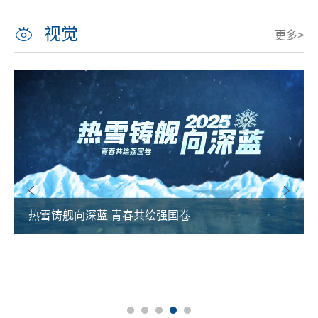
视觉
更多>
热雪铸舰向深蓝 青春共绘强国卷