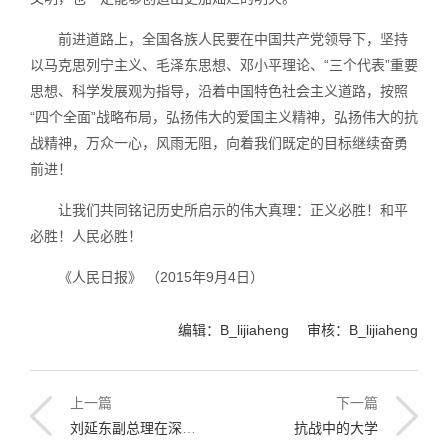
前进道路上，全国各族人民要在中国共产党领导下，坚持
以马克思列宁主义、毛泽东思想、邓小平理论、“三个代表”重要
思想、科学发展观为指导，沿着中国特色社会主义道路，按照
“四个全面”战略布局，弘扬伟大的爱国主义精神，弘扬伟大的抗
战精神，万众一心，风雨无阻，向着我们既定的目标继续奋勇
前进！
让我们共同铭记历史所启示的伟大真理：正义必胜！和平
必胜！人民必胜！
《人民日报》 （2015年9月4日）
编辑：B_lijiaheng 审核：B_lijiaheng
上一篇
下一篇
刘延东副总理在深入推进高校创新创业教育改革座谈会上的讲话
抗战中的大学