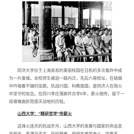
同济大学位于上海吴淞的美丽校园在日机的多次轰炸中成
为一片废墟。全校师生被迫一路内迁，先后六易校址，在硝烟
中吟唱着不辍的弦歌。抗战兴国、科教报国，是同济人在炮火
中坚守的信念。在四川李庄落脚并办学6年，薪火相传，留下一
段艰难曲折而感天动地的历程。
山西大学：“精研苦学”传薪火
这烽火连天的抗战岁月，山西大学的发展与国家的命运息
息相关，虽漂泊不定，历经磨难，但师生艰苦奋斗，弦歌不