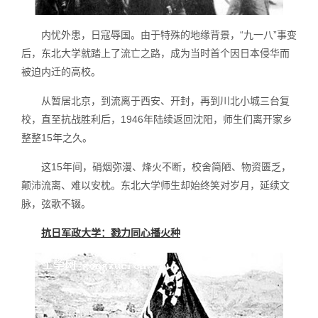
内忧外患，日寇辱国。由于特殊的地缘背景，“九一八”事变
后，东北大学就踏上了流亡之路，成为当时首个因日本侵华而
被迫内迁的高校。
从暂居北京，到流离于西安、开封，再到川北小城三台复
校，直至抗战胜利后，1946年陆续返回沈阳，师生们离开家乡
整整15年之久。
这15年间，硝烟弥漫、烽火不断，校舍简陋、物资匮乏，
颠沛流离、难以安枕。东北大学师生却始终笑对岁月，延续文
脉，弦歌不辍。
抗日军政大学：戮力同心播火种