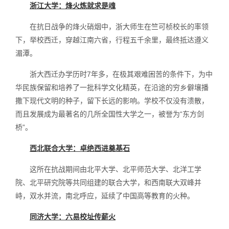
浙江大学：烽火炼就求是魂
在抗日战争的烽火硝烟中，浙大师生在竺可桢校长的率领
下，举校西迁，穿越江南六省，行程五千余里，最终抵达遵义
湄潭。
浙大西迁办学历时7年多，在极其艰难困苦的条件下，为中
华民族保留和培养了一批科学文化精英，在沿途的穷乡僻壤播
撒下现代文明的种子，留下长远的影响。学校不仅没有溃散，
而且发展成为最著名的几所全国性大学之一，被誉为“东方剑
桥”。
西北联合大学：卓绝西进奠基石
这所在抗战期间由北平大学、北平师范大学、北洋工学
院、北平研究院等共同组建的联合大学，和西南联大双峰并
峙，双水并流，南北呼应，延续了中国高等教育的火种。
同济大学：六易校址传薪火