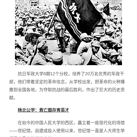
抗日军政大学8期12个分校，培养了20万名优秀的军政干
部，他们带着坚定的革命信念，从学校出发，把革命的火种播
撒到全国各地，为夺取抗战的最后胜利，作出了巨大的历史贡
献。
陕北公学：救亡图存育英才
在如今的中国人民大学的西区，矗立着一座现代化的场馆
——世纪馆，自建成投入使用以来，世纪馆一直是人大师生举