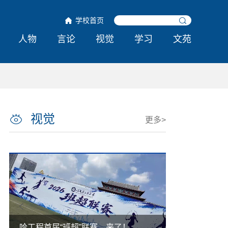
学校首页
人物
言论
视觉
学习
文苑
视觉
更多>
紧贴强国强军
外国人能搞的，难道中国人不能搞？