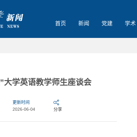
首页
新闻
党建
学术
”大学英语教学师生座谈会
更新时间
2026-06-04
分享
 共话绿色能...
哈工程首届“班超”联赛，来了！