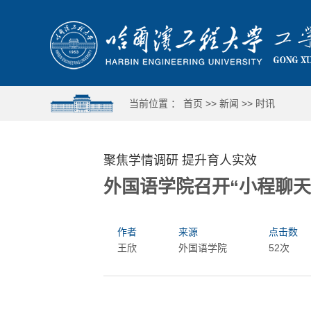
当前位置 ：
首页
>>
新闻
>>
时讯
聚焦学情调研 提升育人实效
外国语学院召开“小程聊天
作者
来源
点击数
王欣
外国语学院
52次
7国15校共聚哈工程
运动全覆盖 人人皆出彩