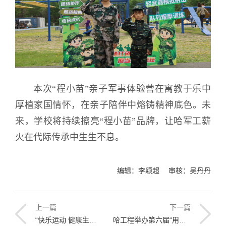
本次“程小苗”亲子军事体验营在寓教于乐中
厚植家国情怀，在亲子陪伴中熔铸精神底色。未
来，学校将持续擦亮“程小苗”品牌，让哈军工薪
火在代际传承中生生不息。
编辑：李颖超 审核：吴丹丹
上一篇
下一篇
“快乐运动 健康生活”学校举办离退休人员春季趣味运动会
哈工程举办第六届“用英语讲中国故事大会”来华留学生组高级阶段校园选拔专场