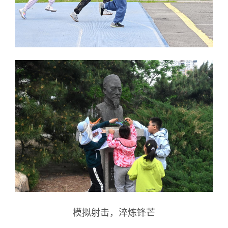
模拟射击，淬炼锋芒