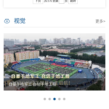
下页
26/376
到第
页
跳转
视觉
更多>
自豪于哈军工 自信于哈工程