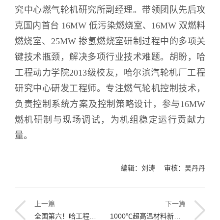
究中心燃气轮机研究所副经理。带领团队先后攻
克国内首台 16MW 低污染燃烧室、16MW 双燃料
燃烧室、25MW 掺氢燃烧室研制过程中的多项关
键技术瓶颈，解决多项行业技术难题。胡盼，哈
工程动力学院2013级校友，哈尔滨汽轮机厂工程
研究中心研发工程师。专注燃气轮机控制技术，
负责控制系统方案及控制策略设计，参与16MW
燃机研制与现场调试，为机组稳定运行贡献力
量。
编辑：刘涛 审核：吴丹丹
上一篇
下一篇
全国第六！哈工程获中国研究生创新实践系列大赛全国冠军2项
1000℃超高温材料新解！哈工程提出增材制造新策略破解难熔高熵合金“强度-塑性”矛盾