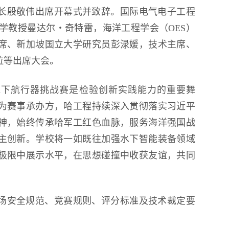
长殷敬伟出席开幕式并致辞。国际电气电子工程
大学教授曼达尔・奇特雷，海洋工程学会（OES）
席、新加坡国立大学研究员彭渌媛，技术主席、
拉等出席大会。
主水下航行器挑战赛是检验创新实践能力的重要舞
为赛事承办方，哈工程持续深入贯彻落实习近平
神，始终传承哈军工红色血脉，服务海洋强国战
主创新。学校将一如既往加强水下智能装备领域
极限中展示水平，在思想碰撞中收获友谊，共同
场安全规范、竞赛规则、评分标准及技术裁定要
。