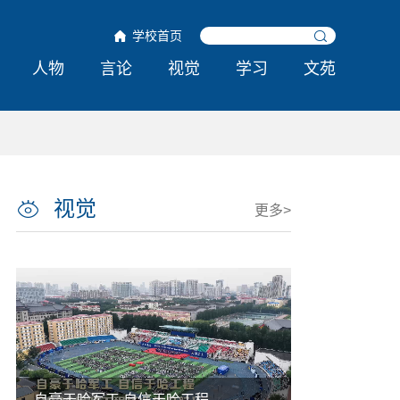
学校首页
人物
言论
视觉
学习
文苑
视觉
更多>
我们毕业啦
十七载薪火相