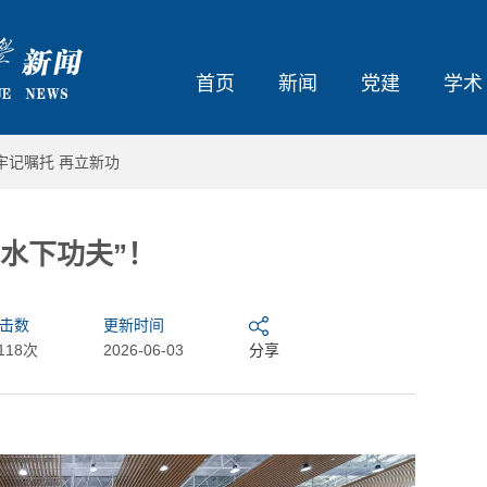
首页
新闻
党建
学术
牢记嘱托 再立新功
水下功夫”！
击数
更新时间
,118次
2026-06-03
分享
军
自豪于哈军工 自信于哈工程