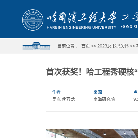
当前位置 ：
首页
>>
2023总书记关怀
>>
首次获奖！哈工程秀硬核“
作者
来源
点
吴岚 侯万龙
南海研究院
9
向榜样学习！
向海擎空 强国强