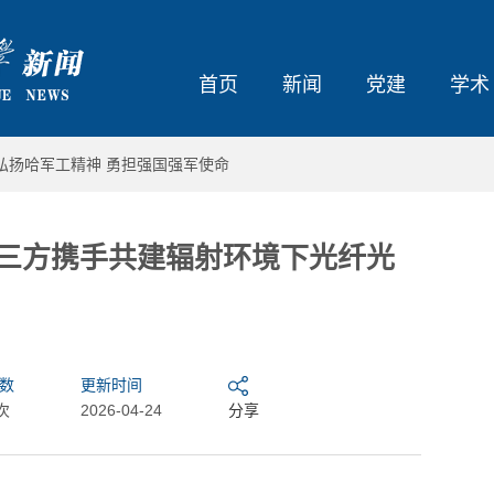
首页
新闻
党建
学术
弘扬哈军工精神 勇担强国强军使命
 三方携手共建辐射环境下光纤光
数
更新时间
次
2026-04-24
分享
校共聚哈工程 共话绿色能...
哈工程首届“班超”联赛，来