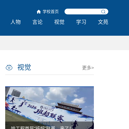
学校首页
人物
言论
视觉
学习
文苑
视觉
更多>
紧
了！
外国人能搞的，难道中国人不能搞？