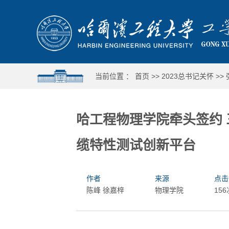
当前位置 ：
首页
>>
2023总书记关怀
>>
哈工程物理学院牵头签约
缆特性测试创新平台
作者
来源
点击
陈峰 徐嘉梓
物理学院
156
7国15
运动全覆盖 人人皆出彩