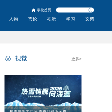
学校首页
人物
言论
视觉
学习
文苑
视觉
更多>
热雪铸舰向深蓝 青春共绘强国卷
哈工程举行第