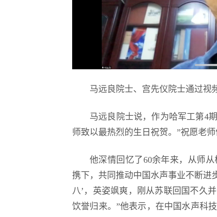
马远良院士、宫先仪院士通过视
马远良院士说，作为哈军工第4期
师致以最热烈的生日祝贺。”祝愿老师
他深情回忆了60余年来，从师
携下，共同推动中国水声事业不断进步
八’，英姿飒爽，刚从苏联回国不久
饮誉归来。”他表示，在中国水声科