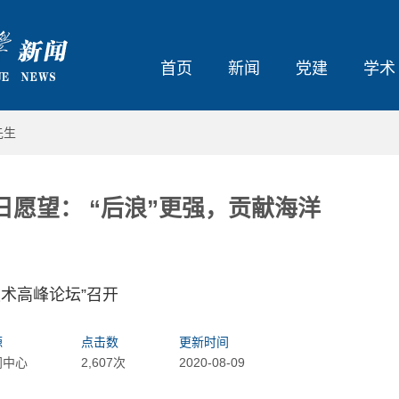
首页
新闻
党建
学术
先生
日愿望： “后浪”更强，贡献海洋
技术高峰论坛”召开
源
点击数
更新时间
闻中心
2,607次
2020-08-09
大东北我的家乡