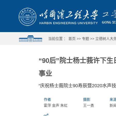
当前位置 ：
首页
>>
专题
>>
立德树人大
“90后”院士杨士莪许下生
事业
“庆祝杨士莪院士90寿辰暨2020水声
作者
摄影
来
霍萍 金声 朱虹
王一勇
新