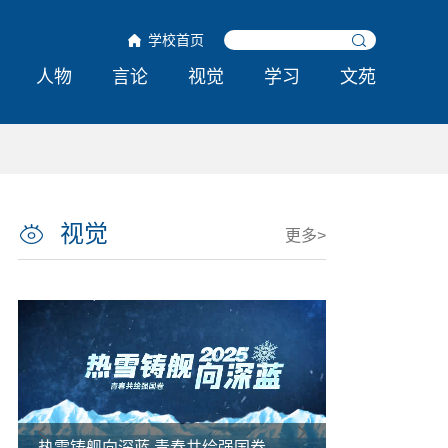
学校首页
人物
言论
视觉
学习
文苑
视觉
更多>
热雪铸舰向深蓝 青春共绘强国卷
哈工程举行第