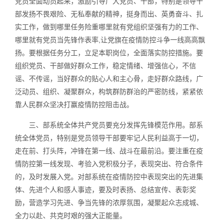
党员全面动员起来，激励引导广大党员、干部，特别是领导干
部发扬不畏艰险、无私奉献的精神，挺身而出、英勇奋斗、扎
实工作，做到哪里任务险重哪里就有党组织坚强有力的工作、
哪里就有党员当先锋作表率,让党旗在疫情防控斗争一线高高飘
扬。要根据任务分工，立足本职岗位，全面落实防控措施。要
组织党员、干部做好群众工作，稳定情绪、增强信心，不信
谣、不传谣，当好群众的贴心人和主心骨，走好群众路线，广
泛动员、组织、凝聚群众，构筑群防群治的严密防线，紧紧依
靠人民群众坚决打赢疫情防控阻击战。
三、部系统全体共产党员要充分发挥先锋模范作用。部系
统全体党员，特别是党员领导干部要牢记人民利益高于一切，
走在前、打头阵，冲锋在第一线、战斗在最前沿。要注重在疫
情防控第一线发现、考验入党积极分子，表现突出、符合条件
的，及时发展入党。对部系统在疫情防控中表现突出的先进集
体、先进个人和感人事迹，要及时表扬、总结宣传、表彰奖
励，营造学习先进、争当先锋的浓厚氛围，凝聚起众志成城、
全力以赴、共克时艰的强大正能量。