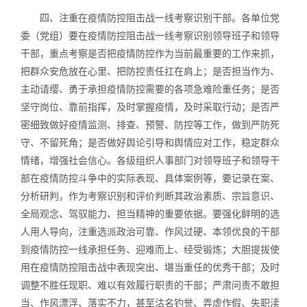
四、注重在疫情防控阻击战一线考察识别干部。各单位党
委（党组）要在疫情防控阻击战一线考察识别领导班子和领导
干部，重点考察是否把疫情防控作为当前最重要的工作来抓，
把群众安危放在心里、把防控责任扛在肩上；是否担当作为、
主动请缨、勇于承担疫情防控需要的各项急难险重任务；是否
坚守岗位、靠前指挥，及时掌握疫情，及时采取行动；是否严
密细致做好疫情监测、排查、预警、防控等工作，做到严防死
守、不留死角；是否做好舆论引导和舆情应对工作，稳定群众
情绪，增强社会信心。各级组织人事部门对领导班子和领导干
部在疫情防控斗争中的实际表现、具体案例等，要记录在案、
分析研判，作为考察识别和评价判断其政治素质、宗旨意识、
全局观念、驾驭能力、担当精神的重要依据。要强化鲜明的选
人用人导向，注重选派政治可靠、作风过硬、本领优良的干部
到疫情防控一线承担任务、迎难而上、经受锻炼；大胆提拔使
用在疫情防控阻击战中表现突出、堪当重任的优秀干部；及时
调整不胜任现职、难以有效履行职责的干部；严肃问责不敢担
当、作风漂浮、落实不力，甚至沽名钓誉、弄虚作假、失职渎