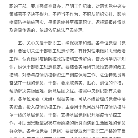
职的干部。要加强督查督办，严明工作纪律，对落实党中央决
策部署不坚决不得力、不担当不作为，不服从组织安排、影响
疫情防控措施落实、畏惧退缩甚至擅离职守、迟报漏报疫情以
及造谣传谣的，依规依纪依法严肃处理。
五、关心关爱干部职工，确保稳定和谐。各单位党委（党
组）要密切关注干部职工思想动态，有针对性地做好思想政治
工作，认真做好疫情防控政策措施宣传解读，普及科学防护知
识，确保干部职工思想稳定。要结合实际研究激励支持的政策
措施，对参与疫情防控物资生产调度保障工作、驻企特派员等
奋战在一线的党员、干部，要采取务实、贴心、到位的举措，
帮助解决实际困难，解除后顾之忧。按照中央组织部有关要
求，各单位党委（党组）根据实际，可从本级管理的党费中落
实资金，投入疫情防控工作，主要用于慰问战斗在疫情防控斗
争一线的基层党员、干部，支持基层党组织开展疫情防控工
作，补助因患新型冠状病毒感染的肺炎而遇到生活困难的党员
群众等。各单位党委（党组）要督促返岗干部职工严格遵守当