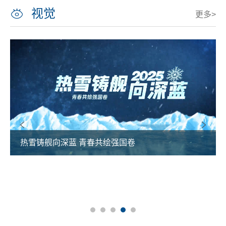
视觉
更多>
热雪铸舰向深蓝 青春共绘强国卷