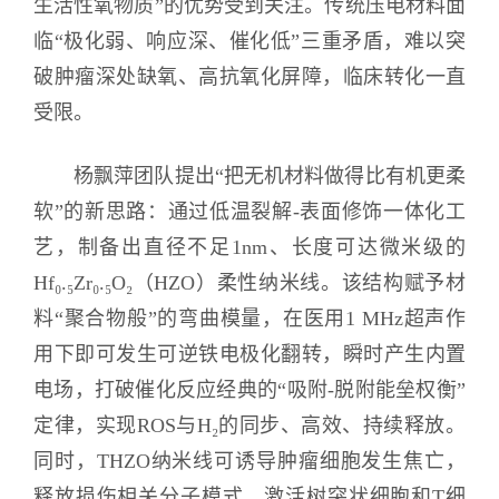
生活性氧物质”的优势受到关注。传统压电材料面
临“极化弱、响应深、催化低”三重矛盾，难以突
破肿瘤深处缺氧、高抗氧化屏障，临床转化一直
受限。
杨飘萍团队提出“把无机材料做得比有机更柔
软”的新思路：通过低温裂解-表面修饰一体化工
艺，制备出直径不足1nm、长度可达微米级的
Hf₀.₅Zr₀.₅O₂（HZO）柔性纳米线。该结构赋予材
料“聚合物般”的弯曲模量，在医用1 MHz超声作
用下即可发生可逆铁电极化翻转，瞬时产生内置
电场，打破催化反应经典的“吸附-脱附能垒权衡”
定律，实现ROS与H₂的同步、高效、持续释放。
同时，THZO纳米线可诱导肿瘤细胞发生焦亡，
释放损伤相关分子模式，激活树突状细胞和T细