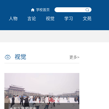
学校首页
人物
言论
视觉
学习
文苑
视觉
更多>
大东北我的家乡
热雪铸舰向深