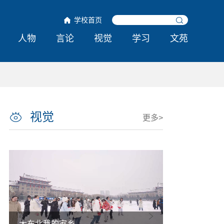
学校首页
人物
言论
视觉
学习
文苑
视觉
更多>
大东北我的家乡
热雪铸舰向深