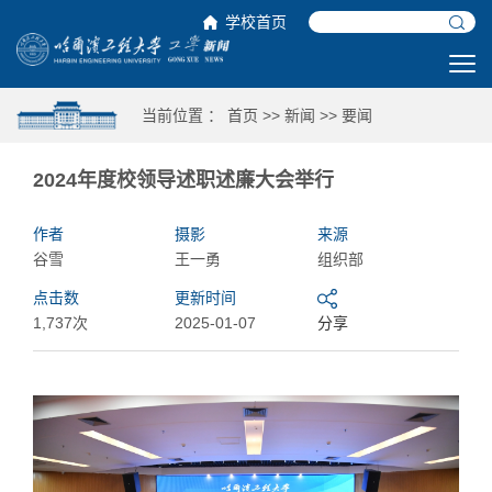
学校首页
当前位置 ：
首页
>>
新闻
>>
要闻
2024年度校领导述职述廉大会举行
作者
摄影
来源
谷雪
王一勇
组织部
点击数
更新时间
1,737次
2025-01-07
分享