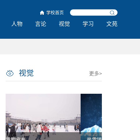
学校首页
人物
言论
视觉
学习
文苑
视觉
更多>
热雪铸舰向深蓝 青春共绘强国卷
哈工程举行第