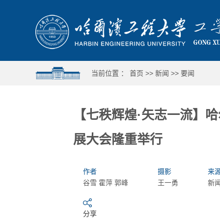
当前位置 ：
首页
>>
新闻
>>
要闻
【七秩辉煌·矢志一流】哈
展大会隆重举行
作者
摄影
来
谷雪 霍萍 郭峰
王一勇
新
分享