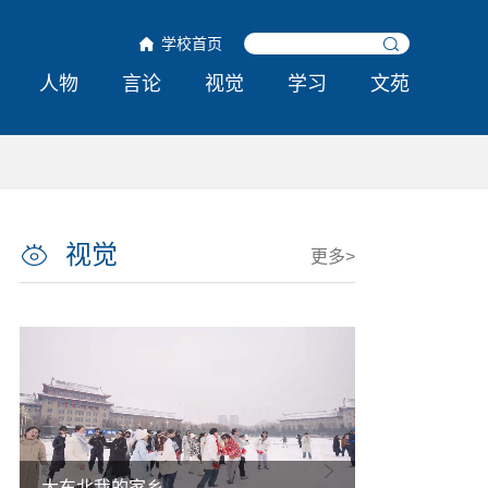
学校首页
人物
言论
视觉
学习
文苑
视觉
更多>
热雪铸舰向深蓝 青春共绘强国卷
哈工程举行第