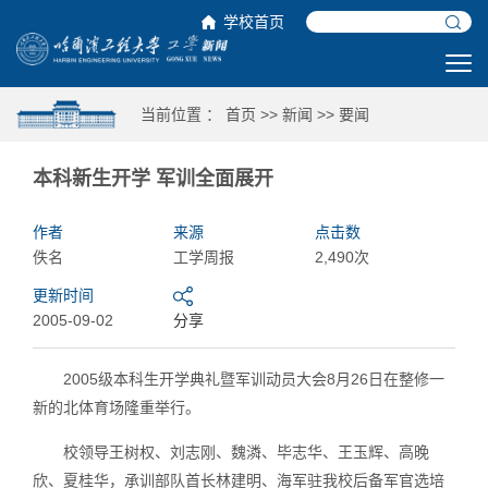
学校首页
当前位置 ：
首页
>>
新闻
>>
要闻
本科新生开学 军训全面展开
作者
来源
点击数
佚名
工学周报
2,490次
更新时间
2005-09-02
分享
2005级本科生开学典礼暨军训动员大会8月26日在整修一
新的北体育场隆重举行。
校领导王树权、刘志刚、魏潾、毕志华、王玉辉、高晚
欣、夏桂华，承训部队首长林建明、海军驻我校后备军官选培