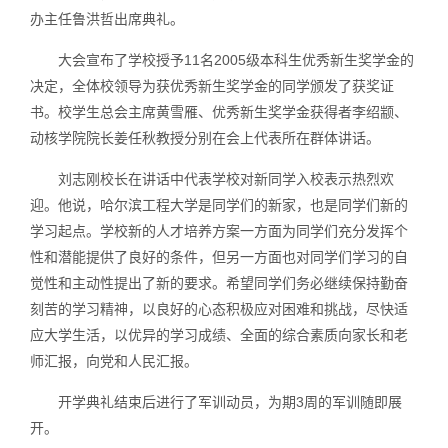
办主任鲁洪哲出席典礼。
大会宣布了学校授予11名2005级本科生优秀新生奖学金的
决定，全体校领导为获优秀新生奖学金的同学颁发了获奖证
书。校学生总会主席黄雪雁、优秀新生奖学金获得者李绍颛、
动核学院院长姜任秋教授分别在会上代表所在群体讲话。
刘志刚校长在讲话中代表学校对新同学入校表示热烈欢
迎。他说，哈尔滨工程大学是同学们的新家，也是同学们新的
学习起点。学校新的人才培养方案一方面为同学们充分发挥个
性和潜能提供了良好的条件，但另一方面也对同学们学习的自
觉性和主动性提出了新的要求。希望同学们务必继续保持勤奋
刻苦的学习精神，以良好的心态积极应对困难和挑战，尽快适
应大学生活，以优异的学习成绩、全面的综合素质向家长和老
师汇报，向党和人民汇报。
开学典礼结束后进行了军训动员，为期3周的军训随即展
开。