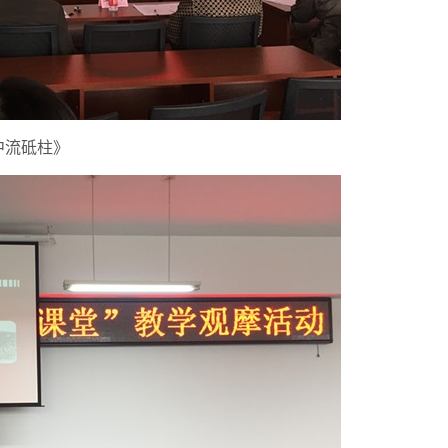
中流砥柱》