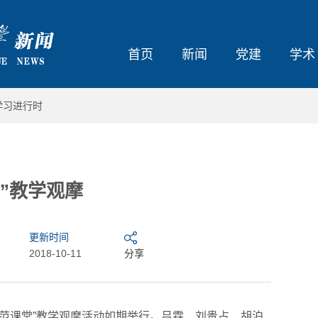
首页
新闻
党建
学术
学习进行时
”教学观摩
更新时间
2018-10-11
分享
“示范课堂”教学观摩活动如期举行。吕霖、刘贵占、胡泊
热雪铸舰向深蓝 青春共绘强国卷