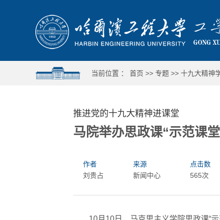
当前位置 ：
首页
>>
专题
>>
十九大精神
推进党的十九大精神进课堂
马院举办思政课“示范课堂
作者
来源
点击数
刘贵占
新闻中心
565次
10月10日，马克思主义学院思政课
大东北我的家乡