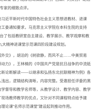
委专家的细致点评。
动习近平新时代中国特色社会主义思想进教材、进课
校工委通知要求，马克思主义学院在本科生院的支持
出台了包括教研室自主建设、教学展示、教学观摩和教
十九大精神进课堂示范课四阶段建设规划。
国外交》，胡泊的《树欲静，而风不止……中美贸易
源动力》，王林楠的《中国共产党是抗日战争的中流砥
化新论断解读——以继承和弘扬东北抗联精神为例》各
入浅出，逻辑结构清晰，内容完整。受邀担任评委的黑
教学督导和教学名师等，从教学设计、教学内容、教学
了现场教师教学的优点，又针对不同课程特点给予建
理论课“名师示范课堂”建设起到推动作用。