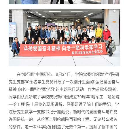
在“知行践”中固初心。9月24日，学院党委组织数学学院研
究生支部30余名学生党员开展了一次别开生面的“弘扬爱国奋斗
精神 向老一辈科学家学习”的主题党日活动。作为首批参观者，
同学们认真听取了学校庆祝新中国成立70周年“哈军工—哈船院
—哈工程”院士展览的现场讲解，仔细研读了院士们的手记，学
院研究生数学一支部书记于鑫彪说，新时代的爱国奋斗与许党
许国是统一的。从哈军工到哈船院再到哈工程，无论那么艰苦
的条件，老一辈科学家们创造了无数个第一，挺起了新中国的