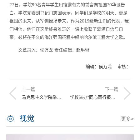
27日，学院99名青年学生用铿锵有力的誓言向祖国70华诞告
白。学院党委副书记门志国表示，同学们是学校的明天、更是
祖国的未来，从军训操场走来，作为2019级新生们的代表，我
们相信，他们在这堂终身难忘的一课上收获了满满自信与自
豪，必将在不久的海洋强国征程中唱响哈尔滨工程大学之歌。
文章录入：侯万龙 责任编辑：赵琳琳
编辑：侯万龙 审核：
上一篇
下一篇
马克思主义学院举办“不忘初心 牢记使命”献礼新中国成立70周年思政课教学展示活动
学校举办“同心同行报国杯”统战人士气排球比赛
视觉
更多>