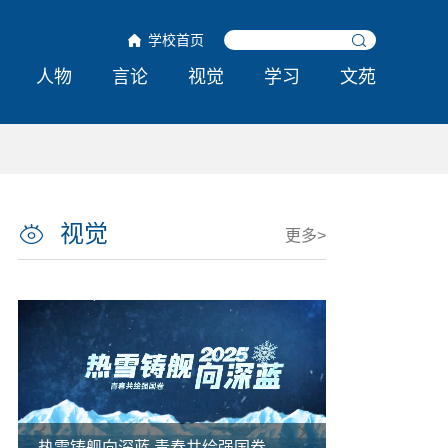
学校首页
人物
言论
视觉
学习
文苑
视觉
更多>
热雪铸舰向深蓝 青春共绘强国卷
哈工程举行第