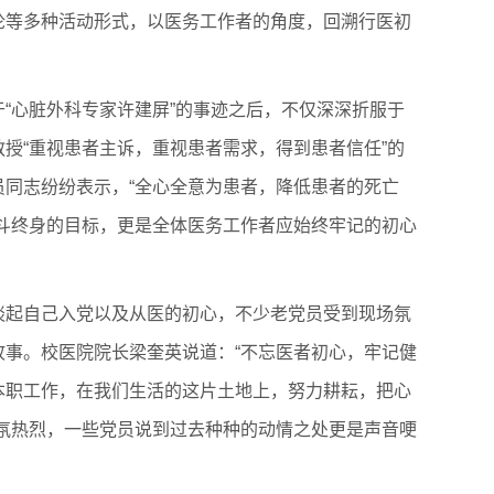
论等多种活动形式，以医务工作者的角度，回溯行医初
“心脏外科专家许建屏”的事迹之后，不仅深深折服于
授“重视患者主诉，重视患者需求，得到患者信任”的
员同志纷纷表示，“全心全意为患者，降低患者的死亡
奋斗终身的目标，更是全体医务工作者应始终牢记的初心
谈起自己入党以及从医的初心，不少老党员受到现场氛
故事。校医院院长梁奎英说道：“不忘医者初心，牢记健
本职工作，在我们生活的这片土地上，努力耕耘，把心
气氛热烈，一些党员说到过去种种的动情之处更是声音哽