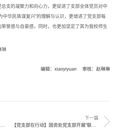
党总支的凝聚力和向心力，更促进了支部全体党员对中
为中华民族谋复兴”的理解与认识，更增进了党支部每
的荣誉感与自豪感，同时，也更加坚定了其为我校师生
琳琳
编辑：xiaoyiyuan 审核：赵琳琳
下一篇
动
【党支部在行动】国资处党支部开展“联想工程师团队进校园”服务活动