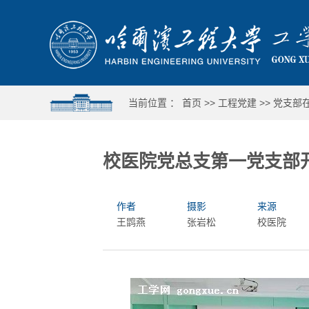
当前位置 ：
首页
>>
工程党建
>>
党支部
校医院党总支第一党支部
作者
摄影
来源
王鹍燕
张岩松
校医院