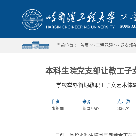
当前位置 ：
首页
>>
工程党建
>>
党支部
本科生院党支部让教工子女
——学校举办首期教职工子女艺术体
作者
来源
点击数
张振南
新闻中心
336次
日前，学校本科生院党支部结合正在开