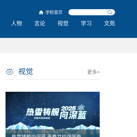
学校首页
人物
言论
视觉
学习
文苑
视觉
更多>
热雪铸舰向深蓝 青春共绘强国卷
哈工程举行第