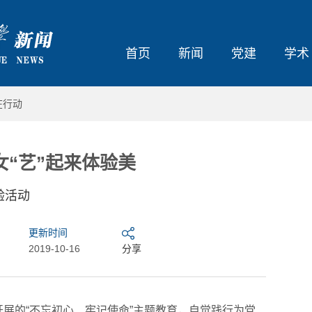
首页
新闻
党建
学术
在行动
“艺”起来体验美
验活动
更新时间
2019-10-16
分享
展的“不忘初心、牢记使命”主题教育，自觉践行为党
大东北我的家乡