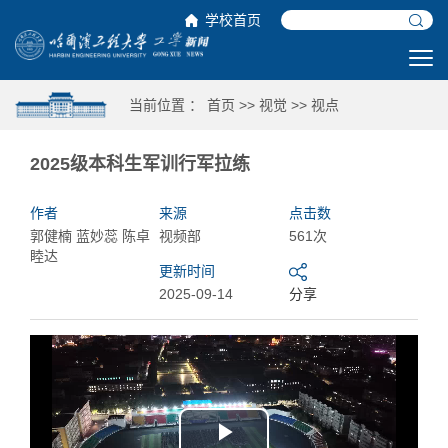
学校首页
当前位置 ：
首页
>>
视觉
>>
视点
2025级本科生军训行军拉练
作者
来源
点击数
郭健楠 蓝妙蕊 陈卓
视频部
561次
睦达
更新时间
2025-09-14
分享