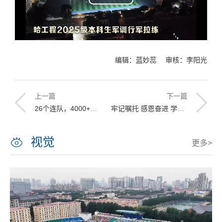
Play
Video
编辑：蓝妙蕊 审核：李阳光
上一篇
下一篇
26个连队，4000+哈军工传人集结完毕！请检阅！
牢记嘱托 感恩奋进 学校举行庆祝第41个教师节表彰大会
视觉
更多>