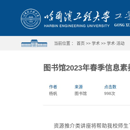
当前位置 ：
首页
>>
学术
>>
学术·活动
图书馆2023年春季信息
作者
来源
点击数
杨帆
图书馆
998次
资源推介类讲座将帮助我校师生
哈工程举行第十六届合唱与重唱比赛