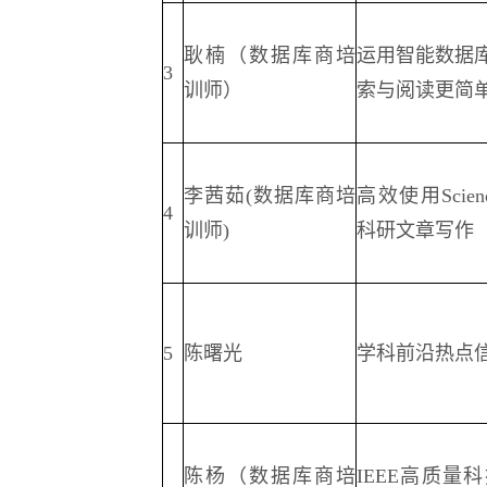
耿楠（数据库商培
运用智能数据
3
训师）
索与阅读更简
李茜茹(数据库商培
高效使用Scie
4
训师)
科研文章写作
5
陈曙光
学科前沿热点
陈杨（数据库商培
IEEE高质量