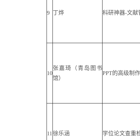
9
丁烨
科研神器-文献
张嘉琦（青岛图书
10
PPT的高级制
馆）
11
徐乐涵
学位论文查重