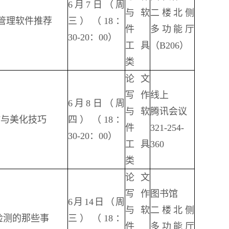
6月7日（周
与软
二楼北侧
管理软件推荐
三）（18：
件
多功能厅
30-20：00）
工具
（B206）
类
论文
写作
线上
6月8日（周
与软
腾讯会议
作与美化技巧
四）（18：
件
321-254-
30-20：00）
工具
360
类
论文
写作
图书馆
6月14日（周
与软
二楼北侧
检测的那些事
三）（18：
件
多功能厅