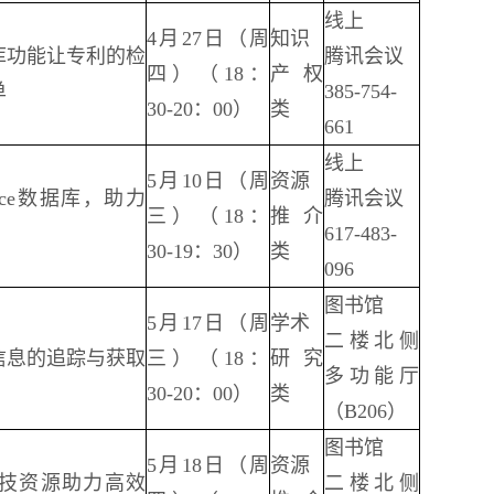
线上
4月27日（周
知识
库功能让专利的检
腾讯会议
四）（18：
产权
单
385-754-
30-20：00）
类
661
线上
5月10日（周
资源
nce数据库，助力
腾讯会议
三）（18：
推介
617-483-
30-19：30）
类
096
图书馆
5月17日（周
学术
二楼北侧
信息的追踪与获取
三）（18：
研究
多功能厅
30-20：00）
类
（B206）
图书馆
5月18日（周
资源
科技资源助力高效
二楼北侧