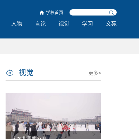
学校首页
人物
言论
视觉
学习
文苑
视觉
更多>
大东北我的家乡
热雪铸舰向深