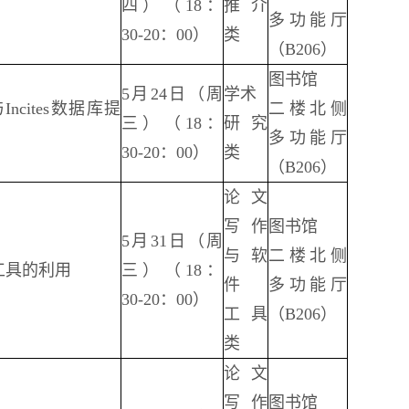
四）（18：
推介
多功能厅
30-20：00）
类
（B206）
图书馆
5月24日（周
学术
ncites数据库提
二楼北侧
三）（18：
研究
多功能厅
30-20：00）
类
（B206）
论文
写作
图书馆
5月31日（周
与软
二楼北侧
工具的利用
三）（18：
件
多功能厅
30-20：00）
工具
（B206）
类
论文
写作
图书馆