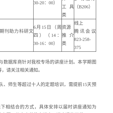
30-20：00）
工具
（B206）
类
线上
6月15日（周
资源
ature期刊助力科研文
腾讯会议
四）（14：
推介
823-258-
30-16：00）
类
375
与数据库商针对我校专场的讲座计划。本学期图
等，请关注相关通知。
队、师生等超过十人的定题培训，需提前15天预
线下相结合的方式，具体安排以届时讲座通知为