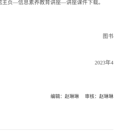
馆主页—信息素养教育讲座—讲座课件下载。
图书
23年4
编辑：赵琳琳 审核：赵琳琳