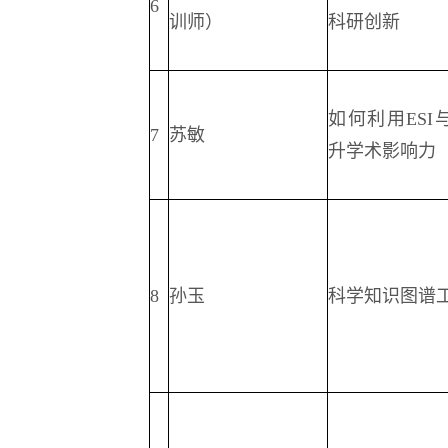
6
训师）
科研创新
如何利用ESI与I
7
苏敏
升学术影响力
8
孙玉
科学知识图谱