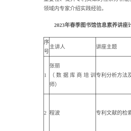
领域内专家介绍实践经验。
2023年春季图书馆信息素养讲座
序
主讲人
讲座主题
号
张丽
1
（数据库商培训
专利分析方法
师）
2
程波
专利文献的检