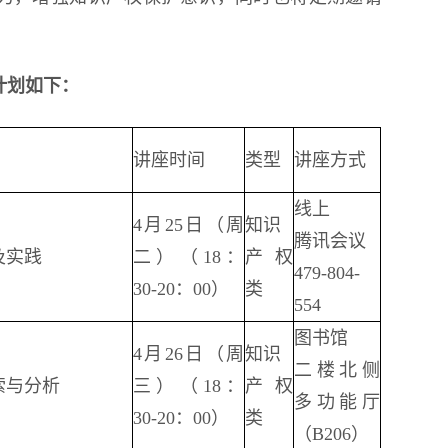
计划如下：
讲座时间
类型
讲座方式
线上
4月25日（周
知识
腾讯会议
及实践
二）（18：
产权
479-804-
30-20：00）
类
554
图书馆
4月26日（周
知识
二楼北侧
索与分析
三）（18：
产权
多功能厅
30-20：00）
类
（B206）