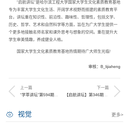
“启航讲坛”是哈尔滨工程大学国家大学生文化素质教育基地
专为丰富大学生文化生活、开阔学术视野而搭建的素质教育平
台，讲坛重在知识性、前沿性、趣味性、哲理性，包括文学、
历史、哲学、艺术和自然科学等方面，旨在为广大学生提供一
个更多地接触名师名家和课外思考与想象的空间。重在提升大
学生审美情趣，养成健全人格。
国家大学生文化素质教育基地热情期待广大师生光临!
审核：B_lijiaheng
上一篇
下一篇
“学萃讲坛”第594期--国内声学材料设计方法及研究进展
【启航讲坛】第346期讲座预告
视觉
更多>