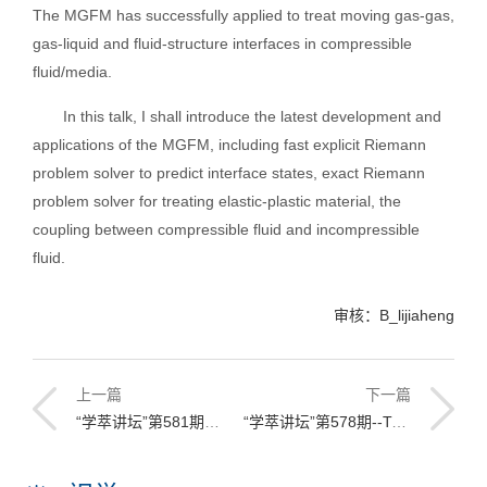
The MGFM has successfully applied to treat moving gas-gas,
gas-liquid and fluid-structure interfaces in compressible
fluid/media.
In this talk, I shall introduce the latest development and
applications of the MGFM, including fast explicit Riemann
problem solver to predict interface states, exact Riemann
problem solver for treating elastic-plastic material, the
coupling between compressible fluid and incompressible
fluid.
审核：B_lijiaheng
上一篇
下一篇
“学萃讲坛”第581期--Ship Added Resistance Prediction by TEBEM
“学萃讲坛”第578期--Transient Cavitating Vortical Flow Structure and Excited Pressure Fluctuation around Hydrofoils and Marine Propellers by CFD Analysis