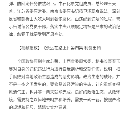
弹、防回潮任务依然艰巨。中石化原党组成员、总经理王天
普，江苏省委原常委、南京市委原书记杨卫泽现身说法，深刻
反省和剖析由大吃大喝到奢侈腐化、由违纪到违法的过程，警
示告诫每名党员干部，落实中央八项规定精神是严肃的政治纪
律，触犯了就要受到严肃查处。
【视频播放】《永远在路上》第四集 利剑出鞘
全国政协原副主席苏荣、山西省委原常委、秘书长聂春玉
等对自身的违纪违法行为进行自我剖析和深刻忏悔，说明一把
手腐败对当地政治生态造成的恶劣影响。政治生态的破坏，并
不是一夜之间发生的，要修复曾经污染的生态，让它重新变得
风清气正，也并非一两天就能完成。良好的政治生态、从政环
境，需要持之以恒地去呵护和培养，需要一砖一瓦，按照严格
的规矩和标尺，踏踏实实地建设。