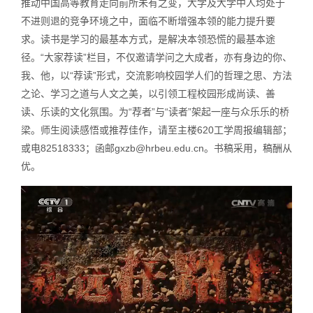
推动中国高等教育走向前所未有之变，大学及大学中人均处于
不进则退的竞争环境之中，面临不断增强本领的能力提升要
求。读书是学习的最基本方式，是解决本领恐慌的最基本途
径。“大家荐读”栏目，不仅邀请学问之大成者，亦有身边的你、
我、他，以“荐读”形式，交流影响校园学人们的哲理之思、方法
之论、学习之道与人文之美，以引领工程校园形成尚读、善
读、乐读的文化氛围。为“荐者”与“读者”架起一座与众乐乐的桥
梁。师生阅读感悟或推荐佳作，请至主楼620工学周报编辑部；
或电82518333；函邮gxzb@hrbeu.edu.cn。书稿采用，稿酬从
优。