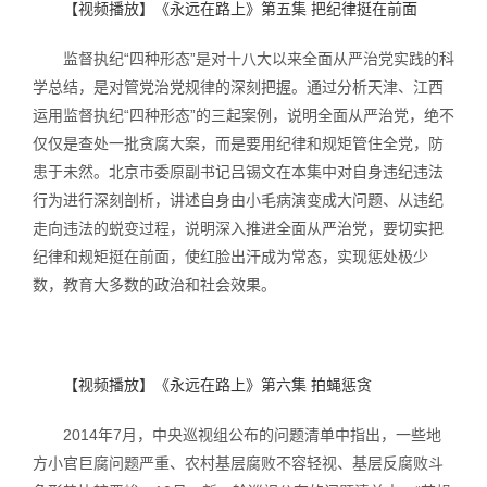
【视频播放】《永远在路上》第五集 把纪律挺在前面
监督执纪“四种形态”是对十八大以来全面从严治党实践的科
学总结，是对管党治党规律的深刻把握。通过分析天津、江西
运用监督执纪“四种形态”的三起案例，说明全面从严治党，绝不
仅仅是查处一批贪腐大案，而是要用纪律和规矩管住全党，防
患于未然。北京市委原副书记吕锡文在本集中对自身违纪违法
行为进行深刻剖析，讲述自身由小毛病演变成大问题、从违纪
走向违法的蜕变过程，说明深入推进全面从严治党，要切实把
纪律和规矩挺在前面，使红脸出汗成为常态，实现惩处极少
数，教育大多数的政治和社会效果。
【视频播放】《永远在路上》第六集 拍蝇惩贪
2014年7月，中央巡视组公布的问题清单中指出，一些地
方小官巨腐问题严重、农村基层腐败不容轻视、基层反腐败斗