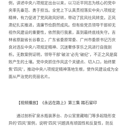
例，讲述中央八项规定出台以来，以习近平同志为核心的党中
央率先垂范、勇于担当。全党上下认真贯彻落实中央八项规定
精神，有力促进了党风政风好转，带动了民风社风转变。正风
肃纪扎实推进，清廉节俭蔚然成风。但有些党员领导干部却无
视作风建设的重要性，依然我行我素，直到最终底线失守。吉
林省原副省长谷春立，广东省委原常委、广州市委原书记万庆
良对违反中央八项规定精神、沉迷奢侈享乐之风进行自我剖
析。无数案例证明，领导干部“破法”必先“破纪”，不正之风是腐
败产生的土壤。党中央抓住作风这个关键点、切入口，始终聚
焦“四风”，推动中央八项规定精神落地生根，使作风建设成为全
面从严治党的亮丽名片。
【视频播放】《永远在路上》第三集 踏石留印
通过剖析矿泉水瓶装茅台、办公室里藏暗门等多起隐形变
异的“四风”案例，说明“四风”问题具有顽固性和反复性，防反