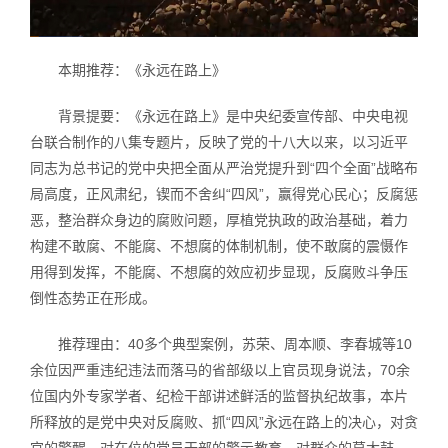
本期推荐：《永远在路上》
背景提要：《永远在路上》是中央纪委宣传部、中央电视
台联合制作的八集专题片，反映了党的十八大以来，以习近平
同志为总书记的党中央把全面从严治党提升到“四个全面”战略布
局高度，正风肃纪，锲而不舍纠“四风”，赢得党心民心；反腐惩
恶，整治群众身边的腐败问题，厚植党执政的政治基础，着力
构建不敢腐、不能腐、不想腐的体制机制，使不敢腐的震慑作
用得到发挥，不能腐、不想腐的效应初步显现，反腐败斗争压
倒性态势正在形成。
推荐理由：40多个典型案例，苏荣、周本顺、李春城等10
余位因严重违纪违法而落马的省部级以上官员现身说法，70余
位国内外专家学者、纪检干部讲述鲜活的监督执纪故事，本片
所释放的是党中央对反腐败、抓“四风”永远在路上的决心，对贪
官的警醒，对在位的党员干部的警示教育，对群众的莫大鼓