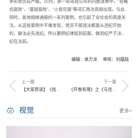
争形势比较严峻。10月，新一轮巡视公布的问题清单中，“苍蝇
式腐败”、“基层腐败”、“小官巨腐”等词汇再次高频出现。与此
同时，各地相继通报的一系列案例，也引起了全社会的高度关
注。从这些案例中不难发现，党员干部违法都是从违纪开始
的，破法必先违纪。所以要把纪律挺到前面，做到纪严于法、
纪在法前。
编辑：侯万龙 审核：刘蕴喆
上一篇
下一篇
【大家荐读】《找点（精准高效的做事方法）》
《开卷有理》之《马克思靠谱》
视觉
更多>