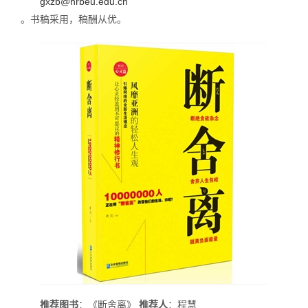
gxzb@hrbeu.edu.cn
。书稿采用，稿酬从优。
推荐图书
：《断舍离》
推荐人
：程慧