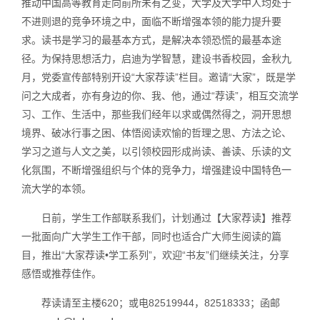
推动中国高等教育走向前所未有之变，大学及大学中人均处于
不进则退的竞争环境之中，面临不断增强本领的能力提升要
求。读书是学习的最基本方式，是解决本领恐慌的最基本途
径。为保持思想活力，启迪为学智慧，建设书香校园，金秋九
月，党委宣传部特别开设“大家荐读”栏目。邀请“大家”，既是学
问之大成者，亦有身边的你、我、他，通过“荐读”，相互交流学
习、工作、生活中，那些我们经年以求或偶然得之，洞开思想
境界、破冰行事之困、体悟阅读欢愉的哲理之思、方法之论、
学习之道与人文之美，以引领校园形成尚读、善读、乐读的文
化氛围，不断增强组织与个体的竞争力，增强建设中国特色一
流大学的本领。
日前，学生工作部联系我们，计划通过【大家荐读】推荐
一批面向广大学生工作干部，同时也适合广大师生阅读的篇
目，推出“大家荐读•学工系列”，欢迎“书友”们继续关注，分享
感悟或推荐佳作。
荐读请至主楼620；或电82519944，82518333；函邮