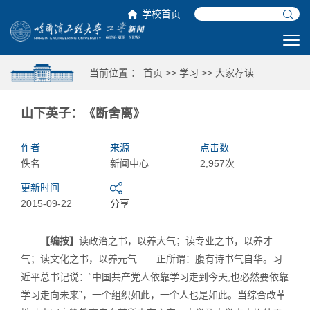
学校首页
当前位置 ：
首页
>>
学习
>>
大家荐读
山下英子：《断舍离》
作者
来源
点击数
佚名
新闻中心
2,957次
更新时间
2015-09-22
分享
【编按】
读政治之书，以养大气；读专业之书，以养才
气；读文化之书，以养元气……正所谓：腹有诗书气自华。习
近平总书记说：“中国共产党人依靠学习走到今天,也必然要依靠
学习走向未来”，一个组织如此，一个人也是如此。当综合改革