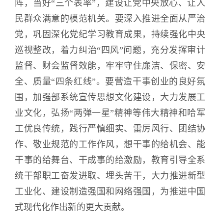
阵，当好“三个表率”，建设让党中央放心、让人
民群众满意的模范机关。要深入推进全面从严治
党，巩固深化党纪学习教育成果，持续强化中央
巡视整改，着力纠治“四风”问题，充分发挥审计
监督、财会监督效能，牢牢守住廉洁、保密、安
全、质量“四条红线”。要营造干事创业的良好氛
围，加强部系统宣传思想文化建设，大力发展工
业文化，弘扬“两弹一星”精神等伟大精神和哈军
工优良传统，践行严慎细实、雷厉风行、团结协
作、敬业规范的工作作风，想干事的给机会、能
干事的给舞台、干成事的给激励，教育引导全系
统干部职工奋发进取、埋头苦干，大力推进新型
工业化、建设制造强国和网络强国，为推进中国
式现代化作出新的更大贡献。