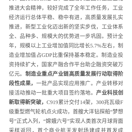
推进大会精神，较好完成了全年工作任务，工业
经济运行总体平稳、稳中有进，高质量发展扎实
推进，新型工业化迈出新的坚实步伐，工业体系
全、品种多、规模大的优势进一步巩固。预计全
年，规模以上工业增加值同比增长5.7%左右，制
造业增加值占GDP比重保持基本稳定。制造业投
资持续扩大，国家产融合作平台助企融资突破万
亿元。
制造业重点产业链高质量发展行动取得阶
段性成果，
一批产品实现应用推广。产业转移对
接活动推动一批重大项目签约落地。
产业科技创
新取得新突破
，
C919累计交付14架，300兆瓦级F
级重型燃气轮机点火成功，首艘大洋钻探船“梦想
号”正式入列，“嫦娥六号”实现人类首次月球背面
采样返回，首个商业航天发射场建成并首发成