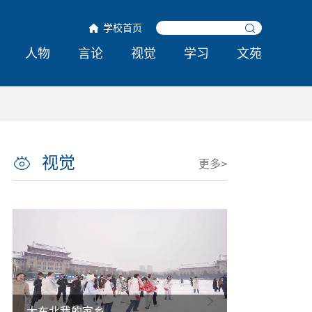
学校首页
人物
言论
视觉
学习
文苑
视觉
更多>
大东北我的家乡
热雪铸舰向深