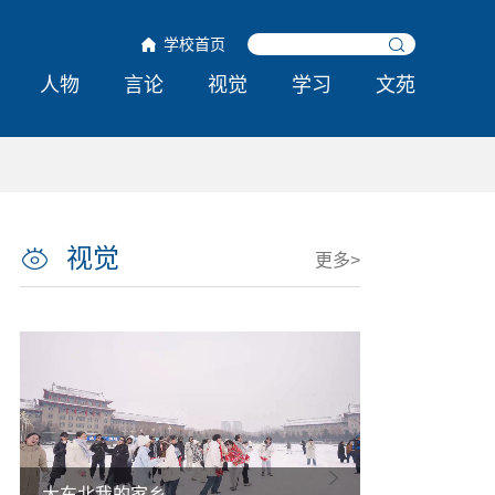
学校首页
人物
言论
视觉
学习
文苑
视觉
更多>
大东北我的家乡
热雪铸舰向深