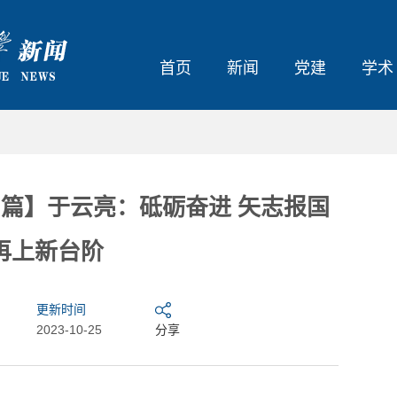
首页
新闻
党建
学术
习篇】于云亮：砥砺奋进 矢志报国
再上新台阶
更新时间
2023-10-25
分享