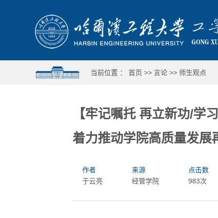
当前位置 ：
首页
>>
言论
>>
师生观点
【牢记嘱托 再立新功/学
着力推动学院高质量发展
作者
来源
点击数
于云亮
经管学院
983次
哈工程举行第十六届合唱与重唱比赛