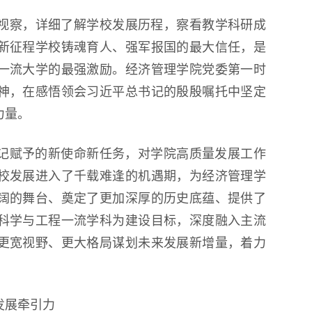
第18届国际大学生雪雕大赛
校视察，详细了解学校发展历程，察看教学科研成
程
新征程学校铸魂育人、强军报国的最大信任，是
一流大学的最强激励。经济管理学院党委第一时
神，在感悟领会习近平总书记的殷殷嘱托中坚定
力量。
记赋予的新使命新任务，对学院高质量发展工作
校发展进入了千载难逢的机遇期，为经济管理学
阔的舞台、奠定了更加深厚的历史底蕴、提供了
科学与工程一流学科为建设目标，深度融入主流
更宽视野、更大格局谋划未来发展新增量，着力
发展牵引力