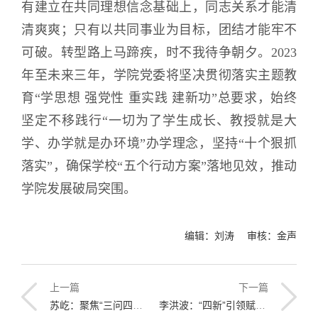
有建立在共同理想信念基础上，同志关系才能清
清爽爽；只有以共同事业为目标，团结才能牢不
可破。转型路上马蹄疾，时不我待争朝夕。2023
年至未来三年，学院党委将坚决贯彻落实主题教
育“学思想 强党性 重实践 建新功”总要求，始终
坚定不移践行“一切为了学生成长、教授就是大
学、办学就是办环境”办学理念，坚持“十个狠抓
落实”，确保学校“五个行动方案”落地见效，推动
学院发展破局突围。
编辑：刘涛 审核：金声
上一篇
下一篇
苏屹：聚焦“三问四转”，引领经管学院发展破局升维
李洪波：“四新”引领赋能智能学院转型发展