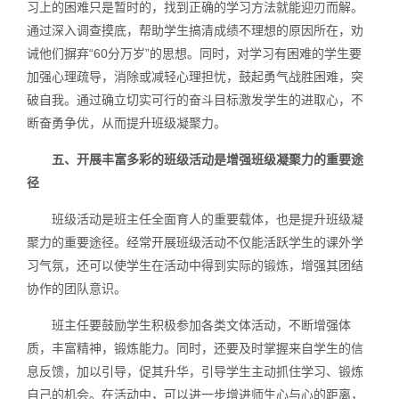
习上的困难只是暂时的，找到正确的学习方法就能迎刃而解。
通过深入调查摸底，帮助学生搞清成绩不理想的原因所在，劝
诫他们摒弃“60分万岁”的思想。同时，对学习有困难的学生要
加强心理疏导，消除或减轻心理担忧，鼓起勇气战胜困难，突
破自我。通过确立切实可行的奋斗目标激发学生的进取心，不
断奋勇争优，从而提升班级凝聚力。
五、开展丰富多彩的班级活动是增强班级凝聚力的重要途
径
班级活动是班主任全面育人的重要载体，也是提升班级凝
聚力的重要途径。经常开展班级活动不仅能活跃学生的课外学
习气氛，还可以使学生在活动中得到实际的锻炼，增强其团结
协作的团队意识。
班主任要鼓励学生积极参加各类文体活动，不断增强体
质，丰富精神，锻炼能力。同时，还要及时掌握来自学生的信
息反馈，加以引导，促其升华，引导学生主动抓住学习、锻炼
自己的机会。在活动中，可以进一步增进师生心与心的距离，