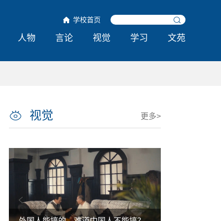
学校首页
人物
言论
视觉
学习
文苑
视觉
更多>
紧贴强国强军需要
运动全覆盖 