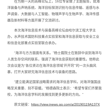
在为期一天的高峰论坛上，16位专家做了主题报告，就海
洋装备与声呐系统、海洋目标探测识别与信息传输、遥感与水
声调查、大数据与人工智能、物理声学与生物声学、海洋传感
器及新材料等方面开展了交流研讨。
本次海洋信息技术与装备高峰论坛由哈尔滨工程大学主
办，水声技术国防科技重点实验室和海洋信息获取与安全工业
和信息化部重点实验室联合承办。
“海洋与方方面面有关系。”杨士莪院士在致辞中谈到海洋与
人类生存空间的联系，强调了海洋信息获取的重要性。他称此
次会议是为“各位贤达在海洋信息领域‘开开窍’”的一次头脑风
暴，打开大家研究海洋信息技术与装备的思路。
“建立能满足国家战略需求的海洋信息学科，对海洋强国战
略至关重要、刻不容缓。”杨德森院士表示：“希望专家们齐聚我
校，为海洋信息学科的发展找到更多更新的方向。”
原文链接：
https://view.inews.qq.com/a/20190119A137X