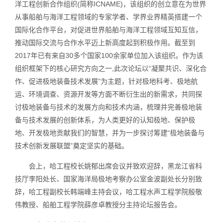
洋工程创新合作组织(简称ICNAME)，该组织的创立意在为世界
从事船舶与海洋工程领域的专家学者、学界业界精英搭建一个
国际化合作平台，对促进世界船舶与海洋工程领域互知互信，
推动国际交流与合作水平迈上新高度起到积极作用。截至到
2017年已有来自30多个国家100余家单位加入该组织。作为该
组织框架下的核心研究方向之一,此次论坛以“凝聚共识、深化合
作、促进极地装备技术发展”为主题，针对极地科考、极地航
运、环境调查、资源开发等方面不断衍生出的新需求，共同探
讨极地装备与技术的发展方向和技术内涵，梳理并完善极地装
备与技术发展的创新体系，为人类更好的认知极地、保护极
地、开发极地贡献我们的智慧，并为一步探讨筹建“极地装备与
技术创新发展联盟”奠定坚实的基础。
会上，哈工程校长姚郁出席会议并致欢迎辞，黑龙江省科
技厅李阳处长、国家海洋局极地考察办公室金波副处长分别致
辞，哈工程副校长韩端峰主持会议，哈工程水声工程学院殷敬
伟教授、船舶工程学院薛彦卓教授分主持论坛报告会。