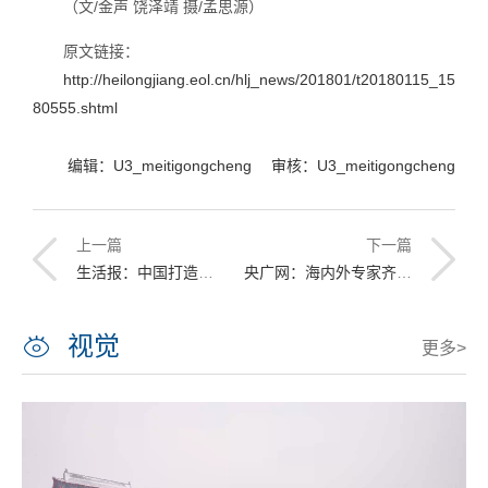
（文/金声 饶泽靖 摄/孟思源）
原文链接：
http://heilongjiang.eol.cn/hlj_news/201801/t20180115_15
80555.shtml
编辑：U3_meitigongcheng 审核：U3_meitigongcheng
上一篇
下一篇
生活报：中国打造最新科考船“雪龙2” 主要技术力量来自咱哈工程
央广网：海内外专家齐聚哈工程 探讨极地装备与技术
视觉
更多>