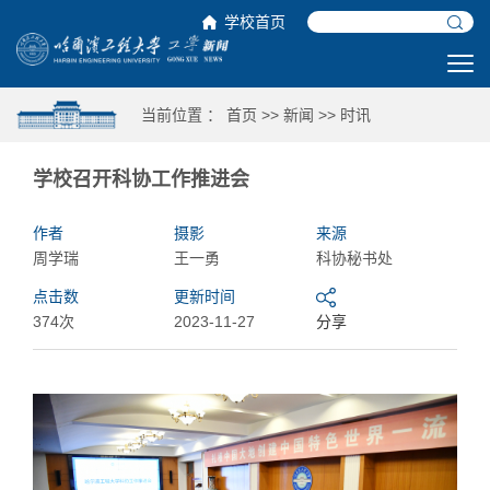
学校首页
当前位置 ：
首页
>>
新闻
>>
时讯
学校召开科协工作推进会
作者
摄影
来源
周学瑞
王一勇
科协秘书处
点击数
更新时间
374次
2023-11-27
分享