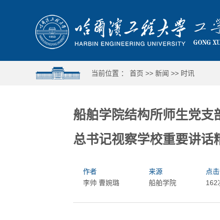
当前位置 ：
首页
>>
新闻
>>
时讯
船舶学院结构所师生党支
总书记视察学校重要讲话
作者
来源
点击
李帅 曹婉璐
船舶学院
162
哈工程举行第十六届合唱与重唱比赛