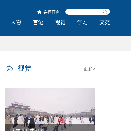
学校首页
人物
言论
视觉
学习
文苑
视觉
更多>
大东北我的家乡
热雪铸舰向深